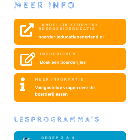
MEER INFO
LANDELIJK KEURMERK

BOERDERIJEDUCATIE
boerderijeducatienederland.nl
INSCHRIJVEN

Boek een boerderijles
MEER INFORMATIE

Veelgestelde vragen over de
boerderijlessen
LESPROGRAMMA’S
GROEP 3 & 4