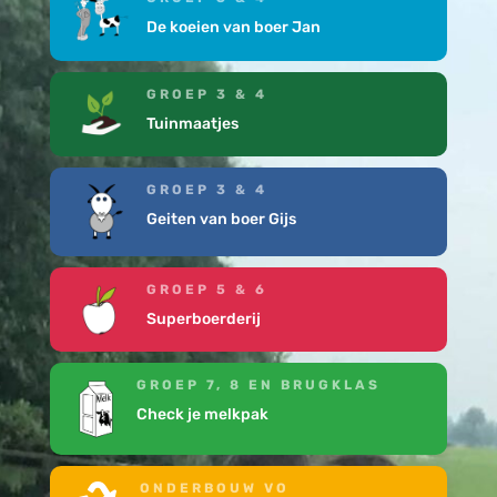
De koeien van boer Jan
GROEP 3 & 4
Tuinmaatjes
GROEP 3 & 4
Geiten van boer Gijs
GROEP 5 & 6
Superboerderij
GROEP 7, 8 EN BRUGKLAS
Check je melkpak
ONDERBOUW VO