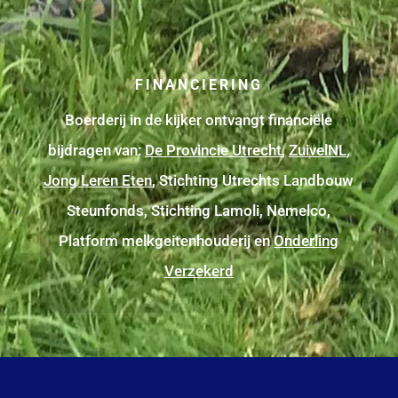
FINANCIERING
Boerderij in de kijker ontvangt financiële
bijdragen van:
De Provincie Utrecht
,
ZuivelNL
,
Jong Leren Eten
, Stichting Utrechts Landbouw
Steunfonds, Stichting Lamoli, Nemelco,
Platform melkgeitenhouderij en
Onderling
Verzekerd