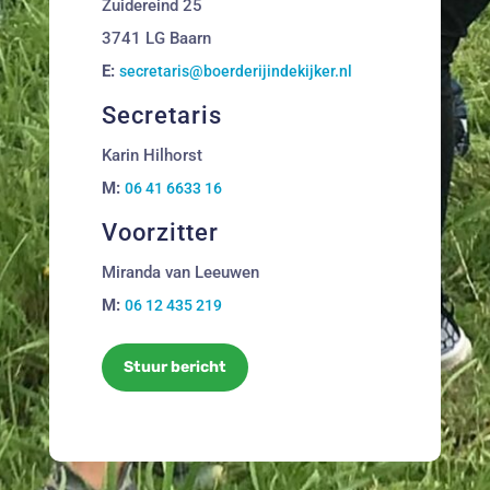
Zuidereind 25
3741 LG Baarn
E:
secretaris@boerderijindekijker.nl
Secretaris
Karin Hilhorst
M:
06 41 6633 16
Voorzitter
Miranda van Leeuwen
M:
06 12 435 219
Stuur bericht