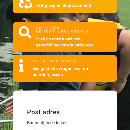

Kringloop en duurzaamheid
ZOEK EEN

EDUCATIEBOERDERIJ
Zoek op onze kaart een
gecertificeerde educatieboer!
MEER INFORMATIE

Veelgestelde vragen over de
boerderijlessen
Post adres
Boerderij in de kijker