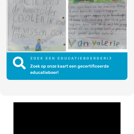
ZOEK EEN EDUCATIEBOERDERIJ

Zoek op onze kaart een gecertificeerde
educatieboer!