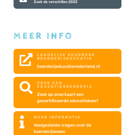
Zoek de verschillen 2023
MEER INFO
LANDELIJK KEURMERK

BOERDERIJEDUCATIE
boerderijeducatienederland.nl
ZOEK EEN

EDUCATIEBOERDERIJ
Zoek op onze kaart een
gecertificeerde educatieboer!
MEER INFORMATIE

Veelgestelde vragen over de
boerderijlessen