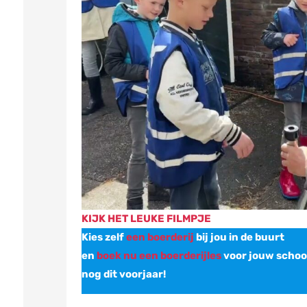
KIJK HET LEUKE FILMPJE
Kies zelf
een boerderij
bij jou in de buurt
en
boek nu een boerderijles
voor jouw school
nog dit voorjaar!