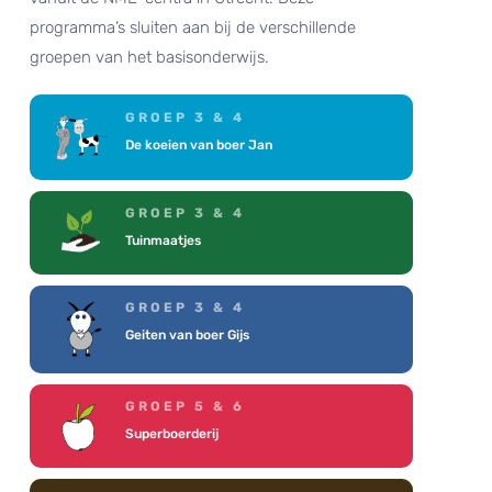
programma’s sluiten aan bij de verschillende
groepen van het basisonderwijs.
GROEP 3 & 4
De koeien van boer Jan
GROEP 3 & 4
Tuinmaatjes
GROEP 3 & 4
Geiten van boer Gijs
GROEP 5 & 6
Superboerderij