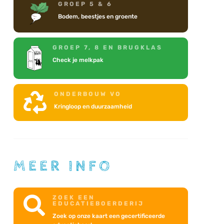
GROEP 5 & 6
Bodem, beestjes en groente
GROEP 7, 8 EN BRUGKLAS
Check je melkpak
ONDERBOUW VO

Kringloop en duurzaamheid
MEER INFO
ZOEK EEN

EDUCATIEBOERDERIJ
Zoek op onze kaart een gecertificeerde