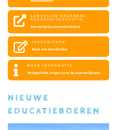
educatieboer!
LANDELIJK KEURMERK

BOERDERIJEDUCATIE
boerderijeducatienederland.nl
INSCHRIJVEN

Boek een boerderijles
MEER INFORMATIE

Veelgestelde vragen over de boerderijlessen
NIEUWE
EDUCATIEBOEREN