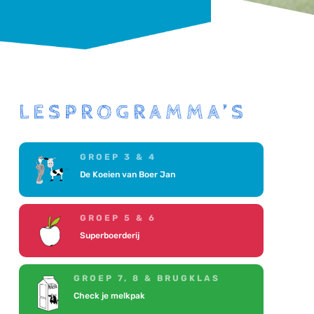
LESPROGRAMMA’S
GROEP 3 & 4
De Koeien van Boer Jan
GROEP 5 & 6
Superboerderij
GROEP 7, 8 & BRUGKLAS
Check je melkpak