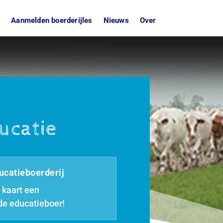
n
Aanmelden boerderijles
Nieuws
Over
ucatie
ucatieboerderij
 kaart een
de educatieboer!