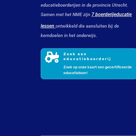
educatieboerderijen in de provincie Utrecht.
7 boerderijeducatie
Samen met het NME zijn
lessen
ontwikkeld die aansluiten bij de
kerndoelen in het onderwijs.

Zoek een
educatieboerderij
Zoek op onze kaart een gecertificeerde
educatieboer!