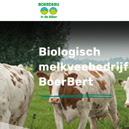
Biologisch
melkveebedrijf
BoerBert