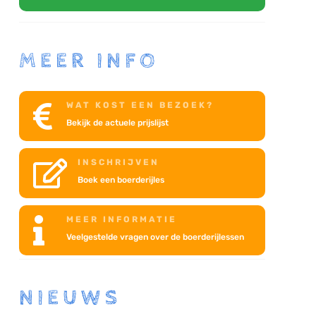
MEER INFO
WAT KOST EEN BEZOEK?

Bekijk de actuele prijslijst
INSCHRIJVEN

Boek een boerderijles
MEER INFORMATIE

Veelgestelde vragen over de boerderijlessen
NIEUWS