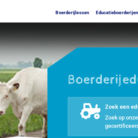
Boerderijlessen
Educatieboerderije
Boerderijed

Zoek een ed
Zoek op onze
gecertificeer