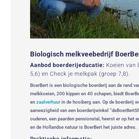
Biologisch melkveebedrijf BoerBe
Aanbod boerderijeducatie:
Koeien van B
5,6) en Check je melkpak (groep 7,8).
BoerBert is een biologische boerderij aan de rand v
melkkoeien, 200 kippen en 40 schapen, biedt BoerB
en
zaalverhuur
in de hooiberg aan. Op de boerderij 
aanwezigheid van een boerderijwinkel “deBoerBertSh
ouderen, een paarden pensionstal, heerst er op het e
en de Hollandse natuur is BoerBert het juiste adres.
Praktische informatie: