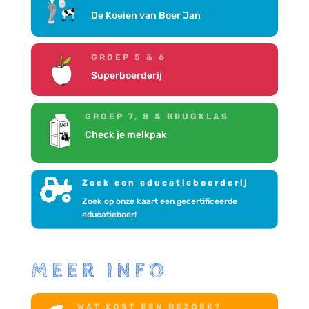
De Koeien van Boer Jan
GROEP 5 & 6
Superboerderij
GROEP 7, 8 & BRUGKLAS
Check je melkpak

Zoek een educatieboerderij
Zoek op onze kaart een gecertificeerde
educatieboer!
MEER INFO
WAT KOST EEN BEZOEK?