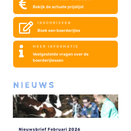

Bekijk de actuele prijslijst
INSCHRIJVEN

Boek een boerderijles
MEER INFORMATIE

Veelgestelde vragen over de
boerderijlessen
NIEUWS
Nieuwsbrief Februari 2026