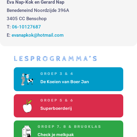
Eva Nap-Kok en Gerard Nap
Benedeneind Noordzijde 396A
3405 CC Benschop
T:
06-10127687
E:
evanapkok@hotmail.com
LESPROGRAMMA’S
GROEP 3 & 4
De Koeien van Boer Jan
GROEP 5 & 6
Superboerderij
GROEP 7, 8 & BRUGKLAS
Check je melkpak