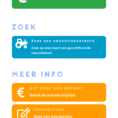
ZOEK

Zoek een educatieboerderij
Zoek op onze kaart een gecertificeerde
educatieboer!
MEER INFO
WAT KOST EEN BEZOEK?

Bekijk de actuele prijslijst
INSCHRIJVEN

Boek een boerderijles